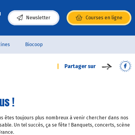
Newsletter
Courses en ligne
(s’ouvre dans une nouvelle fenêtre)
ines
Biocoop
Partager sur
us !
ous êtes toujours plus nombreux à venir chercher dans nos
ble. Un tel succès, ça se fête ! Banquets, concerts, scène
rance.