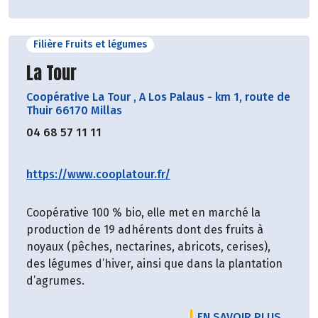
Filière Fruits et légumes
Découvrir le producteur
La Tour
Coopérative La Tour
,
A Los Palaus - km 1, route de
Thuir 66170 Millas
04 68 57 11 11
https://www.cooplatour.fr/
Coopérative 100 % bio, elle met en marché la
production de 19 adhérents dont des fruits à
noyaux (pêches, nectarines, abricots, cerises),
des légumes d’hiver, ainsi que dans la plantation
d’agrumes.
EN SAVOIR PLUS