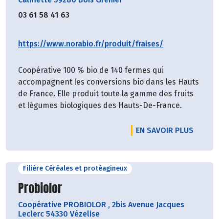
03 61 58 41 63
https://www.norabio.fr/produit/fraises/
Coopérative 100 % bio de 140 fermes qui
accompagnent les conversions bio dans les Hauts
de France. Elle produit toute la gamme des fruits
et légumes biologiques des Hauts-De-France.
EN SAVOIR PLUS
Filière Céréales et protéagineux
Découvrir le producteur
Probiolor
Coopérative PROBIOLOR
,
2bis Avenue Jacques
Leclerc 54330 Vézelise