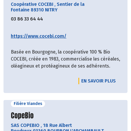
Coopérative COCEBI
,
Sentier de la
Fontaine 89310 NITRY
03 86 33 64 44
https://www.cocebi.com/
Basée en Bourgogne, la coopérative 100 % Bio
COCEBI, créée en 1983, commercialise les céréales,
oléagineux et protéagineux de ses adhérents.
EN SAVOIR PLUS
Filière Viandes
Découvrir le producteur
CopeBio
SAS COPEBIO
,
18 Rue Albert
Roudreux 03160 BOURBON L'ARCHAMBAULT