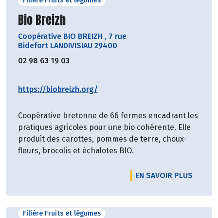
Filière Fruits et légumes
Découvrir le producteur
Bio Breizh
Coopérative BIO BREIZH
,
7 rue
Bidefort LANDIVISIAU 29400
02 98 63 19 03
https://biobreizh.org/
Coopérative bretonne de 66 fermes encadrant les
pratiques agricoles pour une bio cohérente. Elle
produit des carottes, pommes de terre, choux-
fleurs, brocolis et échalotes BIO.
EN SAVOIR PLUS
Filière Fruits et légumes