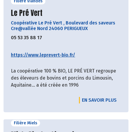
Filière Viandes
Découvrir le producteur
Le Pré Vert
Coopérative Le Pré Vert
,
Boulevard des saveurs
Cre@vallée Nord 24060 PERIGUEUX
05 53 35 88 17
https://www.leprevert-bio.fr/
La coopérative 100 % BIO, LE PRÉ VERT regroupe
des éleveurs de bovins et porcins du Limousin,
Aquitaine… a été créée en 1996
EN SAVOIR PLUS
Filière Miels