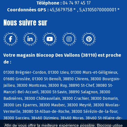
Téléphone :
04 74 97 45 17
Coordonnées GPS :
45,5679758 ° , 5,43105070000001 °
Nous suivre sur
Votre magasin Biocoop Des Vallons (38110) est proche
de :
01300 Brégnier-Cordon, 01300 Izieu, 01300 Murs-et-Gélignieux,
01680 Groslée, 01300 St-Benoît, 38850 Chirens, 38300 Bourgoin-
Jallieu, 38300 Montceau, 38300 Ruy, 38890 St-Chef, 38080 St-
Marcel-Bel-Accueil, 38300 St-Savin, 38890 Salagnon, 38300
Badinières, 38300 Châteauvilain, 38300 Crachier, 38300 Domarin,
38300 Les Eparres, 38300 Maubec, 38300 Meyrié, 38300 Nivolas-
Vermelle, 38080 St-Alban-de-Roche, 38300 Sérézin-de-la-Tour,
38300 Succieu, 38460 Dizimieu, 38460 Moras, 38460 St-Hilaire-de-
Brens, 38460 Siccieu-St-Julien-et-Carisieu, 38460 Soleymieu,
Afin de vous offrir la meilleure expérience possible, Biocoop utilise