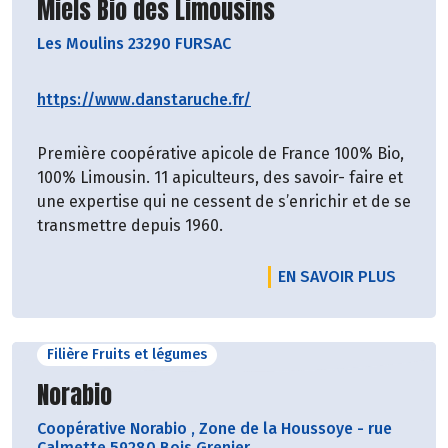
Découvrir le producteur
Miels Bio des Limousins
Les Moulins 23290 FURSAC
https://www.danstaruche.fr/
Première coopérative apicole de France 100% Bio,
100% Limousin. 11 apiculteurs, des savoir- faire et
une expertise qui ne cessent de s’enrichir et de se
transmettre depuis 1960.
EN SAVOIR PLUS
Filière Fruits et légumes
Découvrir le producteur
Norabio
Coopérative Norabio
,
Zone de la Houssoye - rue
Calmette 59280 Bois Grenier