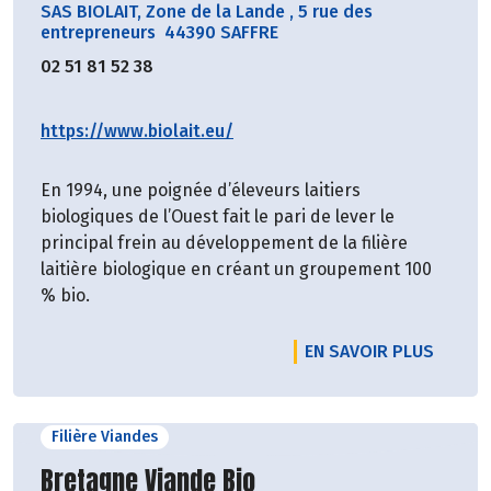
SAS BIOLAIT, Zone de la Lande
,
5 rue des
entrepreneurs 44390 SAFFRE
02 51 81 52 38
https://www.biolait.eu/
En 1994, une poignée d’éleveurs laitiers
biologiques de l’Ouest fait le pari de lever le
principal frein au développement de la filière
laitière biologique en créant un groupement 100
% bio.
EN SAVOIR PLUS
Filière Viandes
Découvrir le producteur
Bretagne Viande Bio