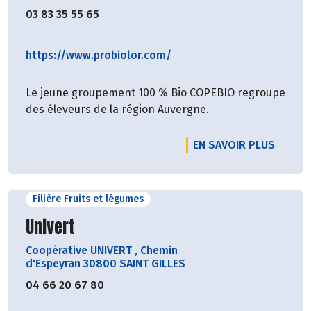
03 83 35 55 65
https://www.probiolor.com/
Le jeune groupement 100 % Bio COPEBIO regroupe
des éleveurs de la région Auvergne.
EN SAVOIR PLUS
Filière Fruits et légumes
Découvrir le producteur
Univert
Coopérative UNIVERT
,
Chemin
d'Espeyran 30800 SAINT GILLES
04 66 20 67 80