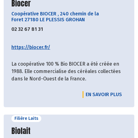
Découvrir le producteur
Biocer
Coopérative BIOCER
,
240 chemin de la
Foret 27180 LE PLESSIS GROHAN
02 32 67 81 31
https://biocer.fr/
La coopérative 100 % Bio BIOCER a été créée en
1988. Elle commercialise des céréales collectées
dans le Nord-Ouest de la France.
EN SAVOIR PLUS
Filière Laits
Découvrir le producteur
Biolait