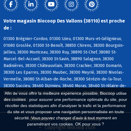
Votre magasin Biocoop Des Vallons (38110) est proche
de :
01300 Brégnier-Cordon, 01300 Izieu, 01300 Murs-et-Gélignieux,
01680 Groslée, 01300 St-Benoît, 38850 Chirens, 38300 Bourgoin-
Jallieu, 38300 Montceau, 38300 Ruy, 38890 St-Chef, 38080 St-
Marcel-Bel-Accueil, 38300 St-Savin, 38890 Salagnon, 38300
Badinières, 38300 Châteauvilain, 38300 Crachier, 38300 Domarin,
38300 Les Eparres, 38300 Maubec, 38300 Meyrié, 38300 Nivolas-
Vermelle, 38080 St-Alban-de-Roche, 38300 Sérézin-de-la-Tour,
38300 Succieu, 38460 Dizimieu, 38460 Moras, 38460 St-Hilaire-de-
Brens, 38460 Siccieu-St-Julien-et-Carisieu, 38460 Soleymieu,
Afin de vous offrir la meilleure expérience possible, Biocoop utilise
38460 Trept
des cookies : pour assurer une performance optimale du site, pour
récolter des statistiques afin d'analyser le trafic et la performance
du site et vous proposer une navigation personnalisée en toute
sécurité. Vous pouvez changer d'avis à tout moment en
Biocoop.fr
Le réseau Biocoop
paramétrant vos cookies. OK pour vous ?
Copyright Biocoop 2026