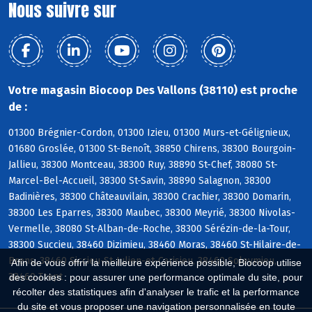
Nous suivre sur
Votre magasin Biocoop Des Vallons (38110) est proche
de :
01300 Brégnier-Cordon, 01300 Izieu, 01300 Murs-et-Gélignieux,
01680 Groslée, 01300 St-Benoît, 38850 Chirens, 38300 Bourgoin-
Jallieu, 38300 Montceau, 38300 Ruy, 38890 St-Chef, 38080 St-
Marcel-Bel-Accueil, 38300 St-Savin, 38890 Salagnon, 38300
Badinières, 38300 Châteauvilain, 38300 Crachier, 38300 Domarin,
38300 Les Eparres, 38300 Maubec, 38300 Meyrié, 38300 Nivolas-
Vermelle, 38080 St-Alban-de-Roche, 38300 Sérézin-de-la-Tour,
38300 Succieu, 38460 Dizimieu, 38460 Moras, 38460 St-Hilaire-de-
Brens, 38460 Siccieu-St-Julien-et-Carisieu, 38460 Soleymieu,
Afin de vous offrir la meilleure expérience possible, Biocoop utilise
38460 Trept
des cookies : pour assurer une performance optimale du site, pour
récolter des statistiques afin d'analyser le trafic et la performance
du site et vous proposer une navigation personnalisée en toute