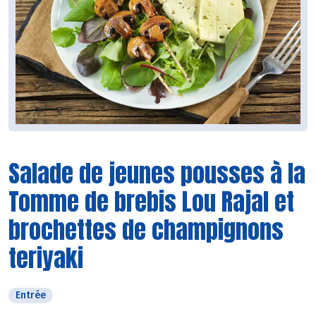
Salade de jeunes pousses à la
Tomme de brebis Lou Rajal et
brochettes de champignons
teriyaki
Entrée