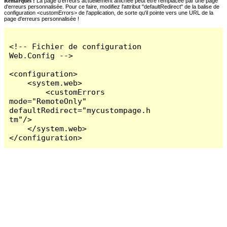
Remarques :
La page d'erreurs actuellement affichée peut être remplacée par une page
d'erreurs personnalisée. Pour ce faire, modifiez l'attribut "defaultRedirect" de la balise de
configuration <customErrors> de l'application, de sorte qu'il pointe vers une URL de la
page d'erreurs personnalisée !
<!-- Fichier de configuration 
Web.Config -->

<configuration>

    <system.web>

        <customErrors 
mode="RemoteOnly" 
defaultRedirect="mycustompage.h
tm"/>

    </system.web>

</configuration>