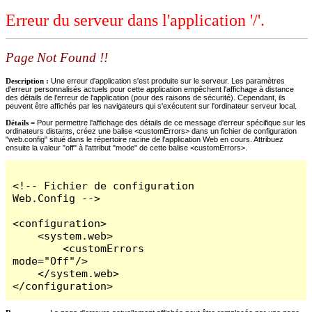
Erreur du serveur dans l'application '/'.
Page Not Found !!
Description :
Une erreur d'application s'est produite sur le serveur. Les paramètres
d'erreur personnalisés actuels pour cette application empêchent l'affichage à distance
des détails de l'erreur de l'application (pour des raisons de sécurité). Cependant, ils
peuvent être affichés par les navigateurs qui s'exécutent sur l'ordinateur serveur local.
Détails =
Pour permettre l'affichage des détails de ce message d'erreur spécifique sur les
ordinateurs distants, créez une balise <customErrors> dans un fichier de configuration
"web.config" situé dans le répertoire racine de l'application Web en cours. Attribuez
ensuite la valeur "off" à l'attribut "mode" de cette balise <customErrors>.
<!-- Fichier de configuration 
Web.Config -->

<configuration>

    <system.web>

        <customErrors 
mode="Off"/>

    </system.web>

</configuration>