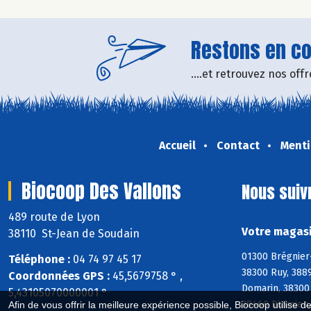
Restons en con
....et retrouvez nos of
Accueil
Contact
Menti
Biocoop Des Vallons
Nous suiv
489 route de Lyon
Votre magasi
38110 St-Jean de Soudain
01300 Brégnier-
Téléphone :
04 74 97 45 17
38300 Ruy, 3889
Coordonnées GPS :
45,5679758 ° ,
Domarin, 38300
5,43105070000001 °
38460 Dizimieu,
Afin de vous offrir la meilleure expérience possible, Biocoop utilise d