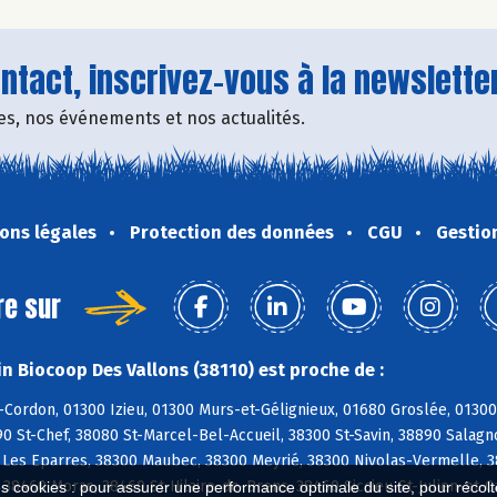
tact, inscrivez-vous à la newsletter
fres, nos événements et nos actualités.
ons légales
Protection des données
CGU
Gestio
re sur
n Biocoop Des Vallons (38110) est proche de :
Cordon, 01300 Izieu, 01300 Murs-et-Gélignieux, 01680 Groslée, 01300 
0 St-Chef, 38080 St-Marcel-Bel-Accueil, 38300 St-Savin, 38890 Salagno
 Les Eparres, 38300 Maubec, 38300 Meyrié, 38300 Nivolas-Vermelle, 3
 38460 Moras, 38460 St-Hilaire-de-Brens, 38460 Siccieu-St-Julien-et-C
es cookies : pour assurer une performance optimale du site, pour récolter