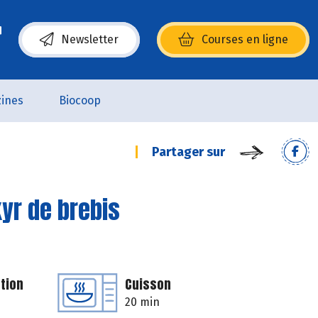
Newsletter
Courses en ligne
(s’ouvre dans une nouvelle fenêtre)
ines
Biocoop
Partager sur
kyr de brebis
tion
Cuisson
20 min