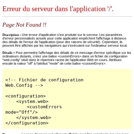
Erreur du serveur dans l'application '/'.
Page Not Found !!
Description :
Une erreur d'application s'est produite sur le serveur. Les paramètres
d'erreur personnalisés actuels pour cette application empêchent l'affichage à distance
des détails de l'erreur de l'application (pour des raisons de sécurité). Cependant, ils
peuvent être affichés par les navigateurs qui s'exécutent sur l'ordinateur serveur local.
Détails =
Pour permettre l'affichage des détails de ce message d'erreur spécifique sur les
ordinateurs distants, créez une balise <customErrors> dans un fichier de configuration
"web.config" situé dans le répertoire racine de l'application Web en cours. Attribuez
ensuite la valeur "off" à l'attribut "mode" de cette balise <customErrors>.
<!-- Fichier de configuration 
Web.Config -->

<configuration>

    <system.web>

        <customErrors 
mode="Off"/>

    </system.web>

</configuration>