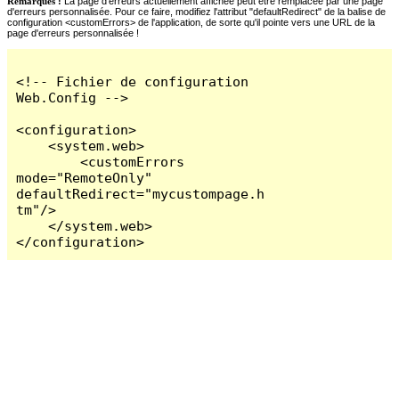
Remarques :
La page d'erreurs actuellement affichée peut être remplacée par une page
d'erreurs personnalisée. Pour ce faire, modifiez l'attribut "defaultRedirect" de la balise de
configuration <customErrors> de l'application, de sorte qu'il pointe vers une URL de la
page d'erreurs personnalisée !
<!-- Fichier de configuration 
Web.Config -->

<configuration>

    <system.web>

        <customErrors 
mode="RemoteOnly" 
defaultRedirect="mycustompage.h
tm"/>

    </system.web>

</configuration>