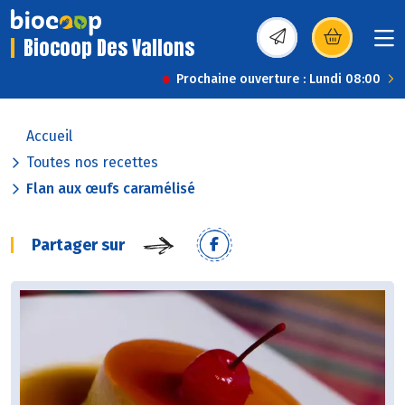
Biocoop Des Vallons
(s’ouvre dans une nou
Prochaine ouverture : Lundi 08:00
Accueil
Toutes nos recettes
Flan aux œufs caramélisé
Partager sur