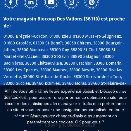
Votre magasin Biocoop Des Vallons (38110) est proche
de :
01300 Brégnier-Cordon, 01300 Izieu, 01300 Murs-et-Gélignieux,
01680 Groslée, 01300 St-Benoît, 38850 Chirens, 38300 Bourgoin-
Jallieu, 38300 Montceau, 38300 Ruy, 38890 St-Chef, 38080 St-
Marcel-Bel-Accueil, 38300 St-Savin, 38890 Salagnon, 38300
Badinières, 38300 Châteauvilain, 38300 Crachier, 38300 Domarin,
38300 Les Eparres, 38300 Maubec, 38300 Meyrié, 38300 Nivolas-
Vermelle, 38080 St-Alban-de-Roche, 38300 Sérézin-de-la-Tour,
38300 Succieu, 38460 Dizimieu, 38460 Moras, 38460 St-Hilaire-de-
Brens, 38460 Siccieu-St-Julien-et-Carisieu, 38460 Soleymieu,
Afin de vous offrir la meilleure expérience possible, Biocoop utilise
38460 Trept
des cookies : pour assurer une performance optimale du site, pour
récolter des statistiques afin d'analyser le trafic et la performance
du site et vous proposer une navigation personnalisée en toute
sécurité. Vous pouvez changer d'avis à tout moment en
Biocoop.fr
Le réseau Biocoop
paramétrant vos cookies. OK pour vous ?
Copyright Biocoop 2026