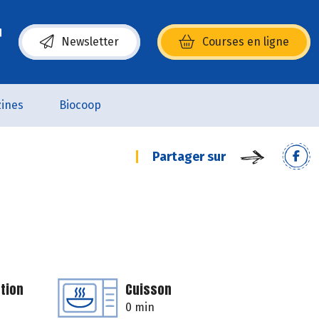
Newsletter
Courses en ligne
(s’ouvre dans une nouvelle fenêtre)
ines
Biocoop
Partager sur
tion
Cuisson
0 min