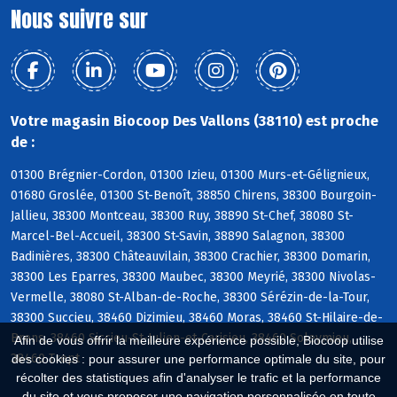
Nous suivre sur
Votre magasin Biocoop Des Vallons (38110) est proche
de :
01300 Brégnier-Cordon, 01300 Izieu, 01300 Murs-et-Gélignieux,
01680 Groslée, 01300 St-Benoît, 38850 Chirens, 38300 Bourgoin-
Jallieu, 38300 Montceau, 38300 Ruy, 38890 St-Chef, 38080 St-
Marcel-Bel-Accueil, 38300 St-Savin, 38890 Salagnon, 38300
Badinières, 38300 Châteauvilain, 38300 Crachier, 38300 Domarin,
38300 Les Eparres, 38300 Maubec, 38300 Meyrié, 38300 Nivolas-
Vermelle, 38080 St-Alban-de-Roche, 38300 Sérézin-de-la-Tour,
38300 Succieu, 38460 Dizimieu, 38460 Moras, 38460 St-Hilaire-de-
Brens, 38460 Siccieu-St-Julien-et-Carisieu, 38460 Soleymieu,
Afin de vous offrir la meilleure expérience possible, Biocoop utilise
38460 Trept
des cookies : pour assurer une performance optimale du site, pour
récolter des statistiques afin d'analyser le trafic et la performance
du site et vous proposer une navigation personnalisée en toute