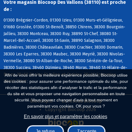
Votre magasin Biocoop Des Vallons (38110) est proche
de :
01300 Brégnier-Cordon, 01300 Izieu, 01300 Murs-et-Gélignieux,
01680 Groslée, 01300 St-Benoît, 38850 Chirens, 38300 Bourgoin-
Jallieu, 38300 Montceau, 38300 Ruy, 38890 St-Chef, 38080 St-
Marcel-Bel-Accueil, 38300 St-Savin, 38890 Salagnon, 38300
Badinières, 38300 Châteauvilain, 38300 Crachier, 38300 Domarin,
38300 Les Eparres, 38300 Maubec, 38300 Meyrié, 38300 Nivolas-
Vermelle, 38080 St-Alban-de-Roche, 38300 Sérézin-de-la-Tour,
38300 Succieu, 38460 Dizimieu, 38460 Moras, 38460 St-Hilaire-de-
Brens, 38460 Siccieu-St-Julien-et-Carisieu, 38460 Soleymieu,
Afin de vous offrir la meilleure expérience possible, Biocoop utilise
38460 Trept
des cookies : pour assurer une performance optimale du site, pour
récolter des statistiques afin d'analyser le trafic et la performance
du site et vous proposer une navigation personnalisée en toute
sécurité. Vous pouvez changer d'avis à tout moment en
Biocoop.fr
Le réseau Biocoop
paramétrant vos cookies. OK pour vous ?
Copyright Biocoop 2026
En savoir plus et paramétrer les cookies
Je refuse
J'accepte