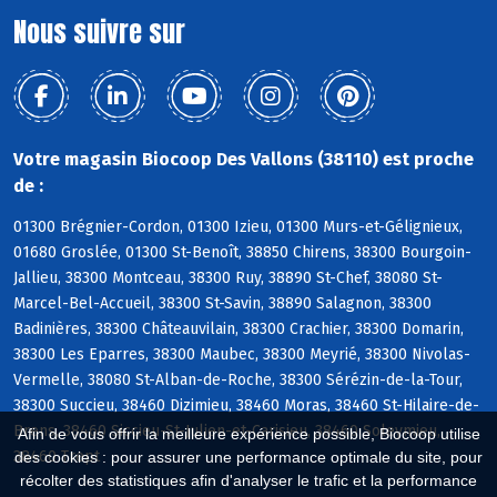
Nous suivre sur
Votre magasin Biocoop Des Vallons (38110) est proche
de :
01300 Brégnier-Cordon, 01300 Izieu, 01300 Murs-et-Gélignieux,
01680 Groslée, 01300 St-Benoît, 38850 Chirens, 38300 Bourgoin-
Jallieu, 38300 Montceau, 38300 Ruy, 38890 St-Chef, 38080 St-
Marcel-Bel-Accueil, 38300 St-Savin, 38890 Salagnon, 38300
Badinières, 38300 Châteauvilain, 38300 Crachier, 38300 Domarin,
38300 Les Eparres, 38300 Maubec, 38300 Meyrié, 38300 Nivolas-
Vermelle, 38080 St-Alban-de-Roche, 38300 Sérézin-de-la-Tour,
38300 Succieu, 38460 Dizimieu, 38460 Moras, 38460 St-Hilaire-de-
Brens, 38460 Siccieu-St-Julien-et-Carisieu, 38460 Soleymieu,
Afin de vous offrir la meilleure expérience possible, Biocoop utilise
38460 Trept
des cookies : pour assurer une performance optimale du site, pour
récolter des statistiques afin d'analyser le trafic et la performance