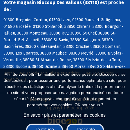
Votre magasin Biocoop Des Vallons (38110) est proche
de :
01300 Brégnier-Cordon, 01300 Izieu, 01300 Murs-et-Gélignieux,
01680 Groslée, 01300 St-Benoît, 38850 Chirens, 38300 Bourgoin-
Jallieu, 38300 Montceau, 38300 Ruy, 38890 St-Chef, 38080 St-
Marcel-Bel-Accueil, 38300 St-Savin, 38890 Salagnon, 38300
Badinières, 38300 Châteauvilain, 38300 Crachier, 38300 Domarin,
38300 Les Eparres, 38300 Maubec, 38300 Meyrié, 38300 Nivolas-
Vermelle, 38080 St-Alban-de-Roche, 38300 Sérézin-de-la-Tour,
38300 Succieu, 38460 Dizimieu, 38460 Moras, 38460 St-Hilaire-de-
Brens, 38460 Siccieu-St-Julien-et-Carisieu, 38460 Soleymieu,
Afin de vous offrir la meilleure expérience possible, Biocoop utilise
38460 Trept
des cookies : pour assurer une performance optimale du site, pour
récolter des statistiques afin d'analyser le trafic et la performance
du site et vous proposer une navigation personnalisée en toute
sécurité. Vous pouvez changer d'avis à tout moment en
Biocoop.fr
Le réseau Biocoop
paramétrant vos cookies. OK pour vous ?
Copyright Biocoop 2026
En savoir plus et paramétrer les cookies
Je refuse
J'accepte