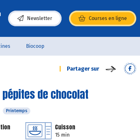
Newsletter
Courses en ligne
(s’ouvre dans une nouvelle fenêtre)
ines
Biocoop
Partager sur
 pépites de chocolat
Printemps
tion
Cuisson
15 min