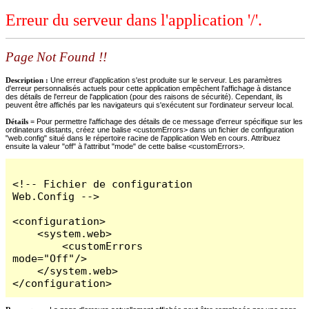
Erreur du serveur dans l'application '/'.
Page Not Found !!
Description :
Une erreur d'application s'est produite sur le serveur. Les paramètres
d'erreur personnalisés actuels pour cette application empêchent l'affichage à distance
des détails de l'erreur de l'application (pour des raisons de sécurité). Cependant, ils
peuvent être affichés par les navigateurs qui s'exécutent sur l'ordinateur serveur local.
Détails =
Pour permettre l'affichage des détails de ce message d'erreur spécifique sur les
ordinateurs distants, créez une balise <customErrors> dans un fichier de configuration
"web.config" situé dans le répertoire racine de l'application Web en cours. Attribuez
ensuite la valeur "off" à l'attribut "mode" de cette balise <customErrors>.
<!-- Fichier de configuration 
Web.Config -->

<configuration>

    <system.web>

        <customErrors 
mode="Off"/>

    </system.web>

</configuration>