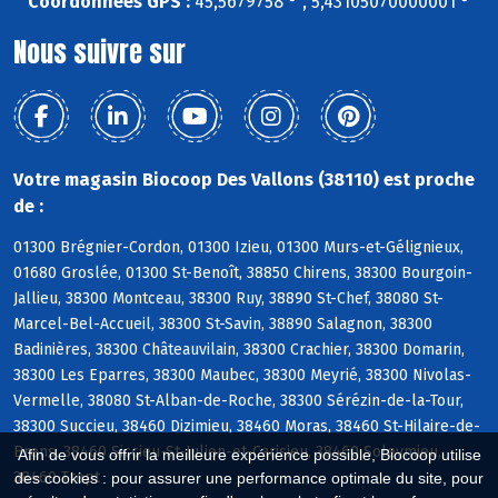
Coordonnées GPS :
45,5679758 ° , 5,43105070000001 °
Nous suivre sur
Votre magasin Biocoop Des Vallons (38110) est proche
de :
01300 Brégnier-Cordon, 01300 Izieu, 01300 Murs-et-Gélignieux,
01680 Groslée, 01300 St-Benoît, 38850 Chirens, 38300 Bourgoin-
Jallieu, 38300 Montceau, 38300 Ruy, 38890 St-Chef, 38080 St-
Marcel-Bel-Accueil, 38300 St-Savin, 38890 Salagnon, 38300
Badinières, 38300 Châteauvilain, 38300 Crachier, 38300 Domarin,
38300 Les Eparres, 38300 Maubec, 38300 Meyrié, 38300 Nivolas-
Vermelle, 38080 St-Alban-de-Roche, 38300 Sérézin-de-la-Tour,
38300 Succieu, 38460 Dizimieu, 38460 Moras, 38460 St-Hilaire-de-
Brens, 38460 Siccieu-St-Julien-et-Carisieu, 38460 Soleymieu,
Afin de vous offrir la meilleure expérience possible, Biocoop utilise
38460 Trept
des cookies : pour assurer une performance optimale du site, pour