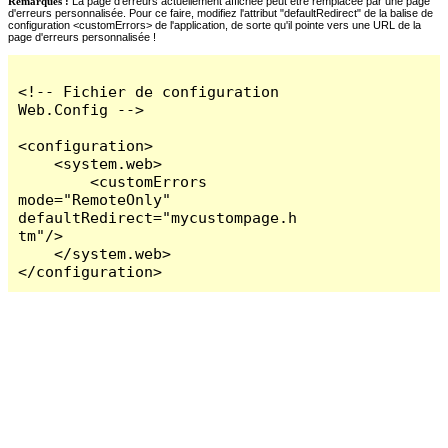
Remarques :
La page d'erreurs actuellement affichée peut être remplacée par une page
d'erreurs personnalisée. Pour ce faire, modifiez l'attribut "defaultRedirect" de la balise de
configuration <customErrors> de l'application, de sorte qu'il pointe vers une URL de la
page d'erreurs personnalisée !
<!-- Fichier de configuration 
Web.Config -->

<configuration>

    <system.web>

        <customErrors 
mode="RemoteOnly" 
defaultRedirect="mycustompage.h
tm"/>

    </system.web>

</configuration>