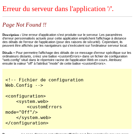
Erreur du serveur dans l'application '/'.
Page Not Found !!
Description :
Une erreur d'application s'est produite sur le serveur. Les paramètres
d'erreur personnalisés actuels pour cette application empêchent l'affichage à distance
des détails de l'erreur de l'application (pour des raisons de sécurité). Cependant, ils
peuvent être affichés par les navigateurs qui s'exécutent sur l'ordinateur serveur local.
Détails =
Pour permettre l'affichage des détails de ce message d'erreur spécifique sur les
ordinateurs distants, créez une balise <customErrors> dans un fichier de configuration
"web.config" situé dans le répertoire racine de l'application Web en cours. Attribuez
ensuite la valeur "off" à l'attribut "mode" de cette balise <customErrors>.
<!-- Fichier de configuration 
Web.Config -->

<configuration>

    <system.web>

        <customErrors 
mode="Off"/>

    </system.web>

</configuration>