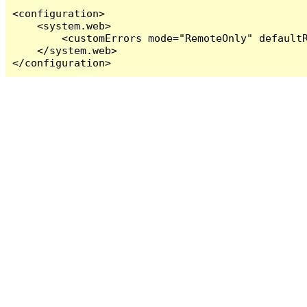
<configuration>

    <system.web>

        <customErrors mode="RemoteOnly" defaultR
    </system.web>

</configuration>