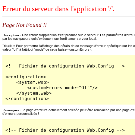
Erreur du serveur dans l'application '/'.
Page Not Found !!
Description :
Une erreur d'application s'est produite sur le serveur. Les paramètres d'erreur
par les navigateurs qui s'exécutent sur l'ordinateur serveur local.
Détails =
Pour permettre l'affichage des détails de ce message d'erreur spécifique sur les o
valeur "off" à l'attribut "mode" de cette balise <customErrors>.
<!-- Fichier de configuration Web.Config -->

<configuration>

    <system.web>

        <customErrors mode="Off"/>

    </system.web>

</configuration>
Remarques :
La page d'erreurs actuellement affichée peut être remplacée par une page d'erre
d'erreurs personnalisée !
<!-- Fichier de configuration Web.Config -->
