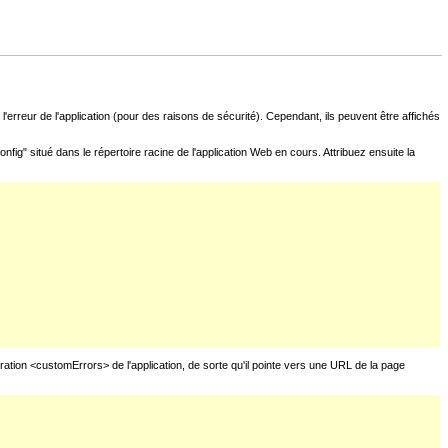
l'erreur de l'application (pour des raisons de sécurité). Cependant, ils peuvent être affichés
fig" situé dans le répertoire racine de l'application Web en cours. Attribuez ensuite la
uration <customErrors> de l'application, de sorte qu'il pointe vers une URL de la page