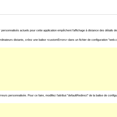
 personnalisés actuels pour cette application empêchent l'affichage à distance des détails de 
rdinateurs distants, créez une balise <customErrors> dans un fichier de configuration "web.con
urs personnalisée. Pour ce faire, modifiez l'attribut "defaultRedirect" de la balise de config