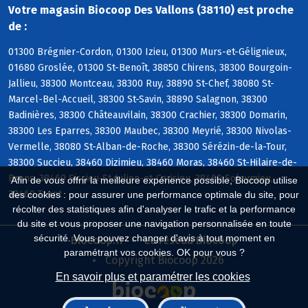
Votre magasin Biocoop Des Vallons (38110) est proche
de :
01300 Brégnier-Cordon, 01300 Izieu, 01300 Murs-et-Gélignieux,
01680 Groslée, 01300 St-Benoît, 38850 Chirens, 38300 Bourgoin-
Jallieu, 38300 Montceau, 38300 Ruy, 38890 St-Chef, 38080 St-
Marcel-Bel-Accueil, 38300 St-Savin, 38890 Salagnon, 38300
Badinières, 38300 Châteauvilain, 38300 Crachier, 38300 Domarin,
38300 Les Eparres, 38300 Maubec, 38300 Meyrié, 38300 Nivolas-
Vermelle, 38080 St-Alban-de-Roche, 38300 Sérézin-de-la-Tour,
38300 Succieu, 38460 Dizimieu, 38460 Moras, 38460 St-Hilaire-de-
Brens, 38460 Siccieu-St-Julien-et-Carisieu, 38460 Soleymieu,
Afin de vous offrir la meilleure expérience possible, Biocoop utilise
38460 Trept
des cookies : pour assurer une performance optimale du site, pour
récolter des statistiques afin d'analyser le trafic et la performance
du site et vous proposer une navigation personnalisée en toute
sécurité. Vous pouvez changer d'avis à tout moment en
Biocoop.fr
Le réseau Biocoop
paramétrant vos cookies. OK pour vous ?
Copyright Biocoop 2026
En savoir plus et paramétrer les cookies