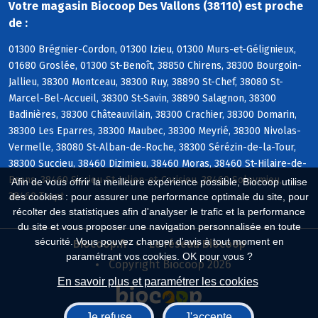
Votre magasin Biocoop Des Vallons (38110) est proche
de :
01300 Brégnier-Cordon, 01300 Izieu, 01300 Murs-et-Gélignieux,
01680 Groslée, 01300 St-Benoît, 38850 Chirens, 38300 Bourgoin-
Jallieu, 38300 Montceau, 38300 Ruy, 38890 St-Chef, 38080 St-
Marcel-Bel-Accueil, 38300 St-Savin, 38890 Salagnon, 38300
Badinières, 38300 Châteauvilain, 38300 Crachier, 38300 Domarin,
38300 Les Eparres, 38300 Maubec, 38300 Meyrié, 38300 Nivolas-
Vermelle, 38080 St-Alban-de-Roche, 38300 Sérézin-de-la-Tour,
38300 Succieu, 38460 Dizimieu, 38460 Moras, 38460 St-Hilaire-de-
Brens, 38460 Siccieu-St-Julien-et-Carisieu, 38460 Soleymieu,
Afin de vous offrir la meilleure expérience possible, Biocoop utilise
38460 Trept
des cookies : pour assurer une performance optimale du site, pour
récolter des statistiques afin d'analyser le trafic et la performance
du site et vous proposer une navigation personnalisée en toute
sécurité. Vous pouvez changer d'avis à tout moment en
Biocoop.fr
Le réseau Biocoop
paramétrant vos cookies. OK pour vous ?
Copyright Biocoop 2026
En savoir plus et paramétrer les cookies
Je refuse
J'accepte