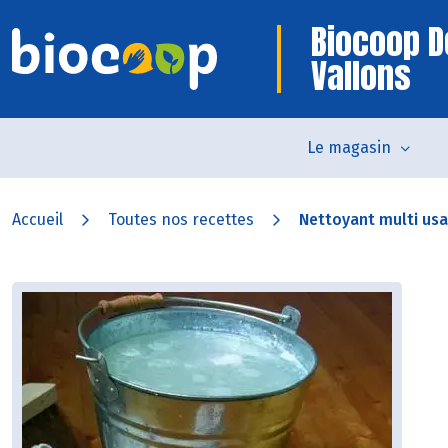
Biocoop D
Vallons
Le magasin
Accueil
Toutes nos recettes
Nettoyant multi us