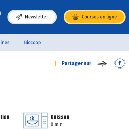
Newsletter
Courses en ligne
(s’ouvre dans une nouvelle fenêtre)
ines
Biocoop
Partager sur
tion
Cuisson
0 min